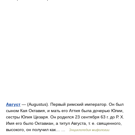
Август
— (Augustus). Первый римский император. Он был
сыном Кая Октавия, и мать его Аттия была дочерью Юлии,
сестры Юлия Цезаря. Он родился 23 сентября 63 г. до Р. X.
Имя его было Октавиан, а титул Августа, т. е. священного,
высокого, он получил как… …
Энциклопедия мифологии