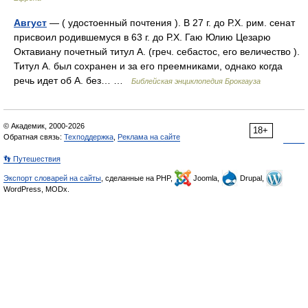
Август
— ( удостоенный почтения ). В 27 г. до Р.Х. рим. сенат
присвоил родившемуся в 63 г. до Р.Х. Гаю Юлию Цезарю
Октавиану почетный титул А. (греч. себастос, его величество ).
Титул А. был сохранен и за его преемниками, однако когда
речь идет об А. без… …
Библейская энциклопедия Брокгауза
© Академик, 2000-2026
18+
Обратная связь:
Техподдержка
,
Реклама на сайте
👣 Путешествия
Экспорт словарей на сайты
, сделанные на PHP,
Joomla,
Drupal,
WordPress, MODx.