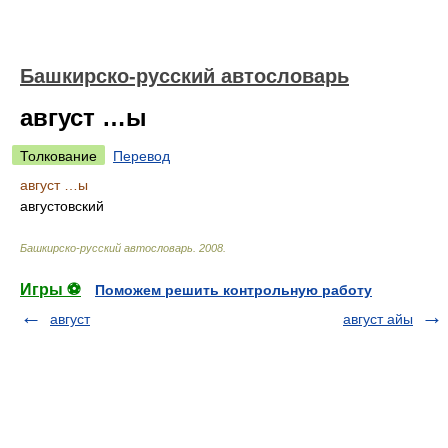
Башкирско-русский автословарь
август …ы
Толкование
Перевод
август …ы
августовский
Башкирско-русский автословарь
.
2008
.
Игры ⚽
Поможем решить контрольную работу
август
август айы