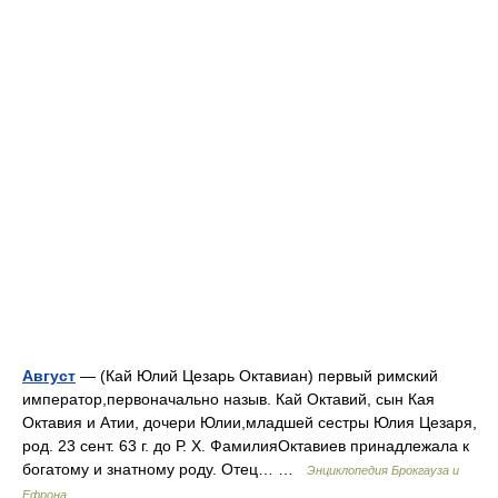
Август
— (Кай Юлий Цезарь Октавиан) первый римский
император,первоначально назыв. Кай Октавий, сын Кая
Октавия и Атии, дочери Юлии,младшей сестры Юлия Цезаря,
род. 23 сент. 63 г. до Р. X. ФамилияОктавиев принадлежала к
богатому и знатному роду. Отец… …
Энциклопедия Брокгауза и
Ефрона