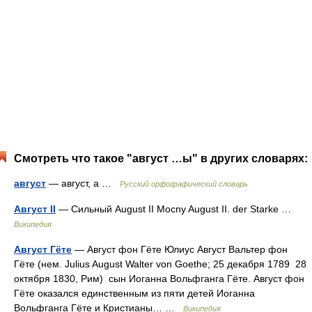
Смотреть что такое "август …ы" в других словарях:
август
— август, а …
Русский орфографический словарь
Август II
— Сильный August II Mocny August II. der Starke …
Википедия
Август Гёте
— Август фон Гёте Юлиус Август Вальтер фон
Гёте (нем. Julius August Walter von Goethe; 25 декабря 1789 28
октября 1830, Рим) сын Иоганна Вольфганга Гёте. Август фон
Гёте оказался единственным из пяти детей Иоганна
Вольфганга Гёте и Кристианы… …
Википедия