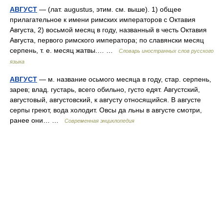
АВГУСТ
— (лат. augustus, этим. см. выше). 1) общее
прилагательное к имени римских императоров с Октавия
Августа, 2) восьмой месяц в году, названный в честь Октавия
Августа, первого римского императора; по славянски месяц
серпень, т. е. месяц жатвы.… …
Словарь иностранных слов русского
языка
АВГУСТ
— м. название осьмого месяца в году, стар. серпень,
зарев; влад. густарь, всего обильно, густо едят. Августский,
августовый, августовский, к августу относящийся. В августе
серпы греют, вода холодит. Овсы да льны в августе смотри,
ранее они… …
Современная энциклопедия