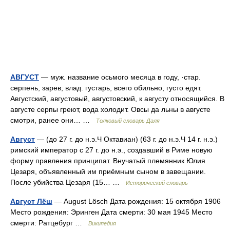
АВГУСТ
— муж. название осьмого месяца в году, ·стар.
серпень, зарев; влад. густарь, всего обильно, густо едят.
Августский, августовый, августовский, к августу относящийся. В
августе серпы греют, вода холодит. Овсы да льны в августе
смотри, ранее они… …
Толковый словарь Даля
Август
— (до 27 г. до н.э.Ч Октавиан) (63 г. до н.э.Ч 14 г. н.э.)
римский император с 27 г. до н.э., создавший в Риме новую
форму правления принципат. Внучатый племянник Юлия
Цезаря, объявленный им приёмным сыном в завещании.
После убийства Цезаря (15… …
Исторический словарь
Август Лёш
— August Lösch Дата рождения: 15 октября 1906
Место рождения: Эринген Дата смерти: 30 мая 1945 Место
смерти: Ратцебург …
Википедия